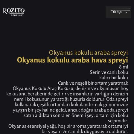
Türkçe
Okyanus kokulu araba spreyi
Okyanus kokulu araba hava spreyi
8 ml
Serin ve canlı koku
kalıcı bir koku
Canlı ve neşeli bir ortam yaratmak
Okyanus Kokulu Araç Kokusu, denizin ve okyanusun hoş
kokusunu beraberinde getirir ve insanların varlığını denizin
nemli kokusunun yarattığı huzurla doldurur. Oda spreyi
kullanarak çeşitli ortamları kokulandırmak günümüzde
yaygın bir şey haline geldi, ancak doğru araba oda spreyi
satın aldıktan sonra en önemli şey, ortam için koku
seçimidir.
Okyanus esansiyel yağı, hoş bir aroma yaratarak ortamı iyi
bir yaşam ve canlılık duygusuyla doldurur.