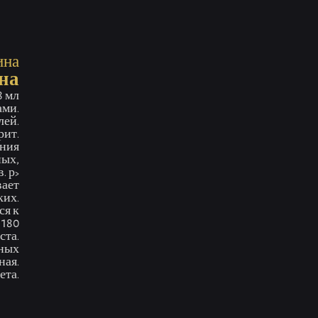
атом жасмина
ина
на
8 мл
ами.
лей.
рит.
ания
ных,
. р>
вает
ких.
ся к
 180
ста.
зных
ная.
ета.