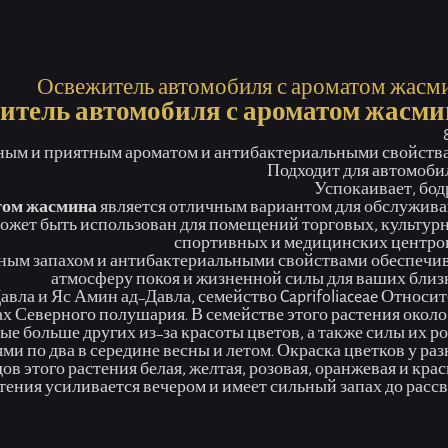
 страница
Товар
Освежитель автомобиля с аром
Освежитель автомобиля с ароматом жасм
итель автомобиля с ароматом жасми
ным и приятным ароматом и антибактериальными свойств
Подходит для автомоби
Успокаивает, бод
том жасмина
является отличным вариантом для обслужив
 может быть использован для помещений торговых, культур
спортивных и медицинских центров
тным запахом и антибактериальными свойствами обеспечи
атмосферу покоя и жизненной силы для ваших близ
Давла и Яс Амин ад-Давла, семейство
Caprifoliaceae
Относит
х Северного полушария. В семействе этого растения около
ые больше других из-за красоты цветов, а также силы их ро
ми по два в середине весны и летом. Окраска цветков у ра
ов этого растения белая, желтая, розовая, оранжевая и крас
тения усиливается вечером и имеет сильный запах до рассв