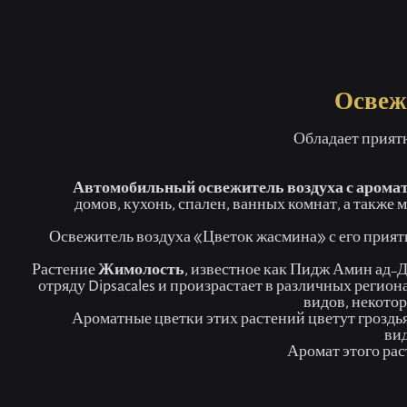
Домашняя
Освеж
Обладает прият
Автомобильный освежитель воздуха с арома
домов, кухонь, спален, ванных комнат, а также
Освежитель воздуха «Цветок жасмина» с его прия
Растение
Жимолость
, известное как Пидж Амин ад-
отряду
Dipsacales
и произрастает в различных региона
видов, некотор
Ароматные цветки этих растений цветут гроздья
вид
Аромат этого рас