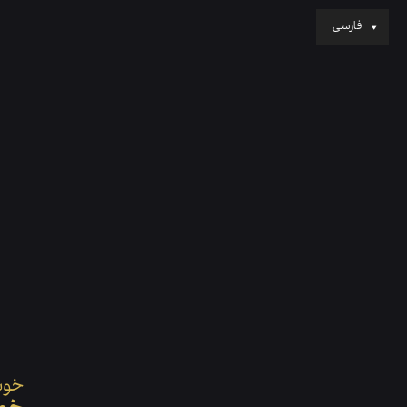
فارسی
ص
خوش