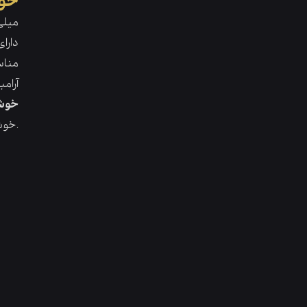
خوش
8 میل
دارا
مناس
آرام
خوشب
خوشبوکننده پای سیب با بوی مطبوع و دلپذیر و خاصیت آنتی باکتریال محیطی سرشار از آرامش و نشاط را برای شما عزیزان فراهم می‌سازد.