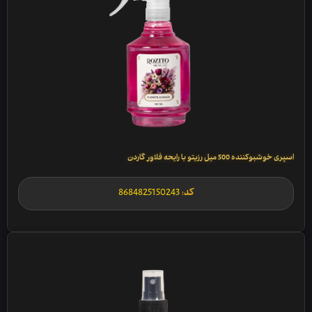
اسپری خوشبوکننده 500 میل رزیتو با رایحه فلاور گاردن
کد:
8684825150243