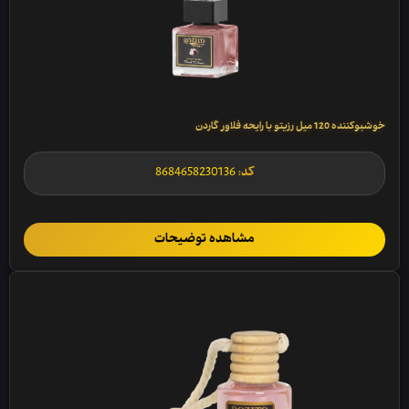
خوشبوکننده 120 میل رزیتو با رایحه فلاور گاردن
کد:
8684658230136
مشاهده توضیحات