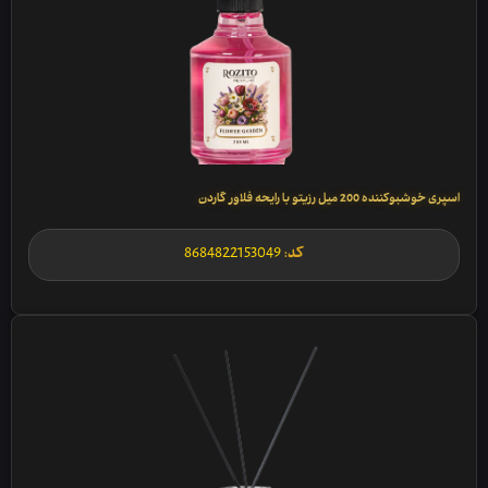
اسپری خوشبوکننده 200 میل رزیتو با رایحه فلاور گاردن
کد:
8684822153049