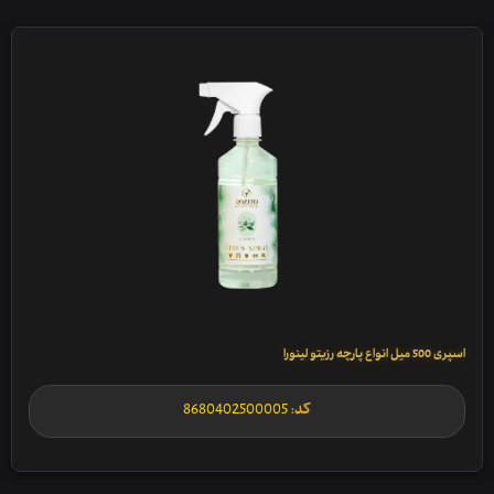
اسپری 500 میل انواع پارچه رزیتو لینورا
کد:
8680402500005