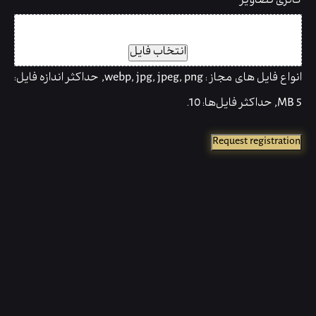
گالری تصاویر
فایل را اینجا رها کنید یا
انتخاب فایل
انواع فایل های مجاز : webp, jpg, jpeg, png, حداکثر اندازه فایل:
5 MB, حداکثر فایل‌ها: 10.